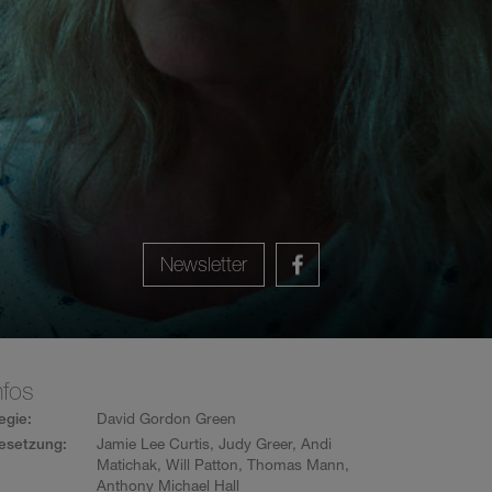
Newsletter
nfos
egie:
David Gordon Green
esetzung:
Jamie Lee Curtis
,
Judy Greer
,
Andi
Matichak
,
Will Patton
,
Thomas Mann
,
Anthony Michael Hall