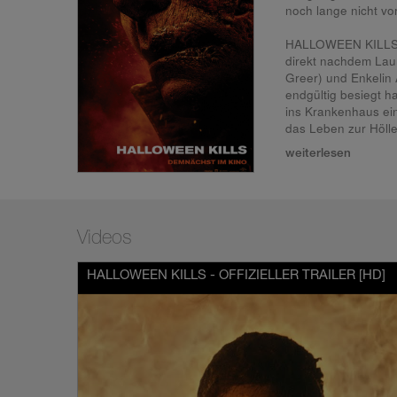
noch lange nicht vor
HALLOWEEN KILLS sc
direkt nachdem Laur
Greer) und Enkelin A
endgültig besiegt h
ins Krankenhaus ein
das Leben zur Höll
Myers flieht nicht –
weiterlesen
Nichts und niemand 
können, und so mus
erneut Myers entgege
erheben sich die Bü
Videos
wiederkehrenden Al
seinem ersten mörd
HALLOWEEN KILLS - OFFIZIELLER TRAILER [HD]
einem Ziel auf in d
ist: „Das Böse stirb
Universal Pictures,
Films präsentiere
Jamie Lee Curtis si
sehen. Das Drehbu