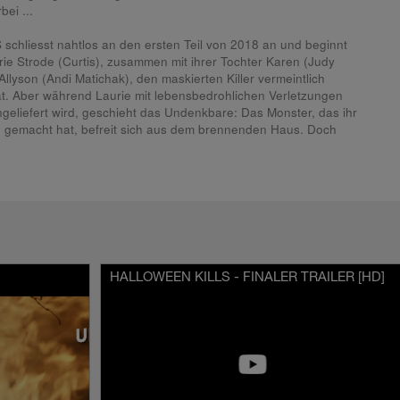
bei ...
hliesst nahtlos an den ersten Teil von 2018 an und beginnt
ie Strode (Curtis), zusammen mit ihrer Tochter Karen (Judy
llyson (Andi Matichak), den maskierten Killer vermeintlich
at. Aber während Laurie mit lebensbedrohlichen Verletzungen
geliefert wird, geschieht das Undenkbare: Das Monster, das ihr
e gemacht hat, befreit sich aus dem brennenden Haus. Doch
 er macht da weiter, wo er aufgehört hat …
scheint den brutalen Killer in seinem Blutrausch aufhalten zu
s auch Laurie gegen ihren Schmerz ankämpfen und sich
nstellen. Aber sie ist nicht allein. Von Laurie inspiriert,
rger von Haddonfield, um sich ein für alle Mal von diesem
btraum zu befreien. Zusammen mit anderen Überlebenden von
erischen Amoklauf machen sich die Strode-Frauen mit nur
HALLOWEEN KILLS - FINALER TRAILER [HD]
en Kampf – egal wie lang die Nacht wird, egal wie hoch der Preis
t heute Nacht“.
 Miramax, Blumhouse Productions und Trancas International
n HALLOWEEN KILLS. Neben Superstar und Halloween-Legende
nd u. a. Will Patton, Thomas Mann und Anthony Michael Hall zu
ch stammt von Scott Teems, Danny McBride und David Gordon