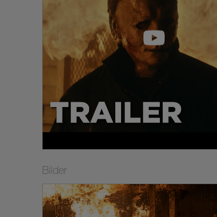
Green, dem Erfolgst
auf den legendären 
David Gordon Green
produziert.
Bilder