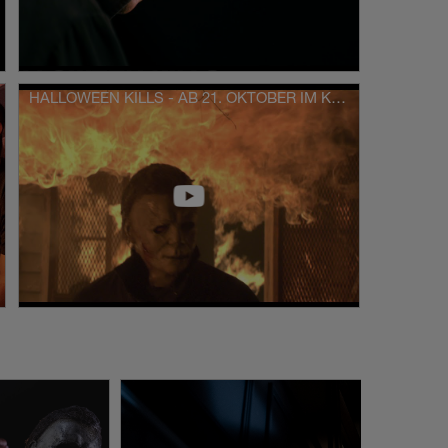
HALLOWEEN KILLS - AB 21. OKTOBER IM KINO [HD]