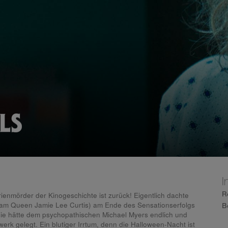
I
ienmörder der Kinogeschichte ist zurück! Eigentlich dachte
R
eam Queen Jamie Lee Curtis) am Ende des Sensationserfolgs
B
sie hätte dem psychopathischen Michael Myers endlich und
erk gelegt. Ein blutiger Irrtum, denn die Halloween-Nacht ist