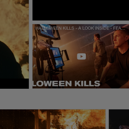
eam hinter dem weltweiten Kassenhit Halloween, und basiert
Figuren von John Carpenter und Debra Hill. Der Film wird von
 inszeniert und von Malek Akkad, Jason Blum und Bill Block
HALLOWEEN KILLS - A LOOK INSIDE - FEATURETTE [HD]