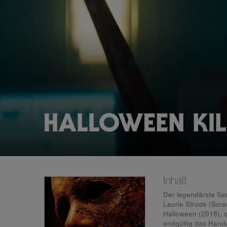
Inhalt
Der legendärste Ser
Laurie Strode (Scr
Halloween (2018), 
endgültig das Handw